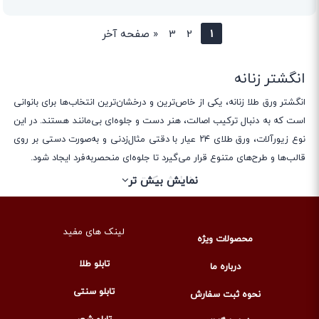
1
2
3
«
صفحه آخر
انگشتر زنانه
انگشتر ورق طلا زنانه، یکی از خاص‌ترین و درخشان‌ترین انتخاب‌ها برای بانوانی
است که به دنبال ترکیب اصالت، هنر دست و جلوه‌ای بی‌مانند هستند. در این
نوع زیورآلات، ورق طلای ۲۴ عیار با دقتی مثال‌زدنی و به‌صورت دستی بر روی
قالب‌ها و طرح‌های متنوع قرار می‌گیرد تا جلوه‌ای منحصربه‌فرد ایجاد شود.
برخلاف طلاهای معمولی که به‌طور کامل از فلز ساخته می‌شوند، انگشتر ورق
نمایش کمتر
نمایش بیش تر
طلا سبکی متفاوت دارد؛ وزن کمتر، امکان طراحی خلاقانه‌تر و درخشش خاص
طلای خالص باعث می‌شود این محصول هم لوکس به نظر برسد و هم برای
استفاده روزمره یا مهمانی‌های خاص، راحتی بیشتری فراهم کند.
لینک های مفید
محصولات ویژه
تابلو طلا
درباره ما
انواع قالب انگشتر ورق طلا زنانه
تابلو سنتی
نحوه ثبت سفارش
انگشتر ورق طلا زنانه در قالب‌ها و طرح‌های متنوعی تولید می‌شود که هر