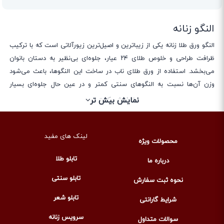
النگو زنانه
النگو ورق طلا زنانه یکی از زیباترین و اصیل‌ترین زیورآلاتی است که با ترکیب
ظرافت طراحی و خلوص طلای ۲۴ عیار، جلوه‌ای بی‌نظیر به دستان بانوان
می‌بخشد. استفاده از ورق طلای ناب در ساخت این النگوها، باعث می‌شود
وزن آن‌ها نسبت به النگوهای سنتی کمتر و در عین حال جلوه‌ای بسیار
درخشان‌تر و لوکس‌تر داشته باشند. ورق طلا به دلیل نازکی و انعطاف‌پذیری
نمایش کمتر
نمایش بیش تر
بالا، امکان ایجاد طرح‌های هنری و ظریف را فراهم می‌کند که معمولاً در
محصولات مشابه کمتر دیده می‌شود.
لینک های مفید
در تولید النگوهای ورق طلا زنانه، ترکیب هنر دست و تکنولوژی باعث شده تا
محصولات ویژه
هر قطعه تبدیل به اثری منحصر به فرد شود که نه تنها زیبایی ظاهری بلکه
تابلو طلا
درباره ما
ارزش معنوی و فرهنگی نیز دارد. این مدل النگوها مناسب استفاده روزمره و
همچنین مجالس رسمی و خاص بوده و به راحتی با انواع استایل‌ها هماهنگ
تابلو سنتی
نحوه ثبت سفارش
می‌شوند.
تابلو شعر
شرایط گارانتی
برند معتبر لوموس با تخصص در هنر ورق طلا، النگوهایی تولید می‌کند که با
رعایت بالاترین استانداردهای کیفیت و ظرافت، توانسته رضایت هزاران
سرویس زنانه
سوالات متداول