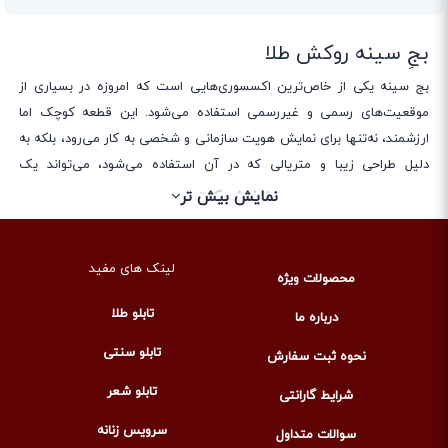
بجِ سینه روکش طلا
بج سینه یکی از خاص‌ترین اکسسوری‌هایی است که امروزه در بسیاری از
موقعیت‌های رسمی و غیررسمی استفاده می‌شود. این قطعه کوچک اما
ارزشمند، نه‌تنها برای نمایش هویت سازمانی و شخصی به کار می‌رود، بلکه به
دلیل طراحی زیبا و متریالی که در آن استفاده می‌شود، می‌تواند یک
اکسسوری لوکس برای کامل کردن استایل فرد هم باشد. در بین تمام مدل‌های
نمایش کمتر
نمایش بیش تر
بج سینه، بج سینه ورق طلا جایگاه ویژه‌ای دارد.
استفاده از ورق طلا ۲۴ عیار در ساخت بج سینه، محصول را به یک کالای خاص
لینک های مفید
و ماندگار تبدیل می‌کند. طلا فلزی است که از نظر بصری درخشندگی و
محصولات ویژه
جذابیتی دارد که هیچ فلز دیگری قادر به رقابت با آن نیست. علاوه بر این، طلا
تابلو طلا
درباره ما
در برابر تغییر رنگ، زنگ‌زدگی و واکنش‌های شیمیایی مقاومت بسیار بالایی
دارد؛ به همین دلیل بج سینه‌ای که از ورق طلا ساخته شود، حتی بعد از
تابلو سنتی
نحوه ثبت سفارش
سال‌ها هم ظاهر براق و درخشنده خود را حفظ می‌کند.
تابلو شعر
شرایط گارانتی
بج سینه ورق طلا بیشتر در مراسم‌ها و رویدادهای مهم به کار می‌رود.
شرکت‌های بزرگ، برندهای لوکس، سازمان‌های معتبر و حتی افراد خاص، بج
سرویس زنانه
سوالات متداول