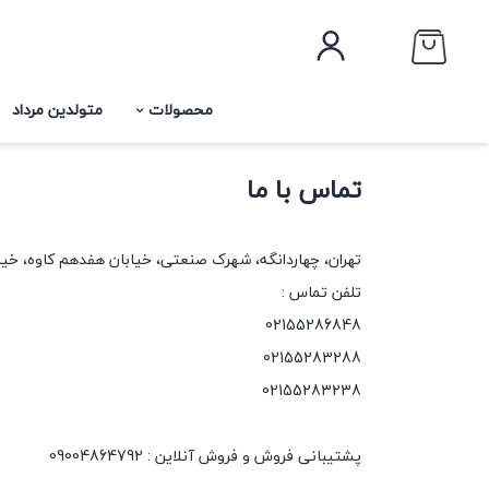
محصولات
متولدین مرداد
تماس با ما
تهران، چهاردانگه، شهرک صنعتی، خیابان هفدهم کاوه، خیاب
تلفن تماس :
02155286848
02155283288
02155283238
پشتیبانی فروش و فروش آنلاین : 09004864792