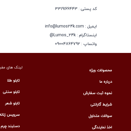
کد پستی : 3319166443
ایمیل : info@lumos24k.com
اینستاگرام : Lumos_24k@
واتساپ : 09004864792
لینک های مفی
محصولات ویژه
تابلو طلا
درباره ما
تابلو سنتی
نحوه ثبت سفارش
تابلو شعر
شرایط گارانتی
سرویس زنانه
سوالات متداول
دستبند چرم م
اخذ نمایندگی