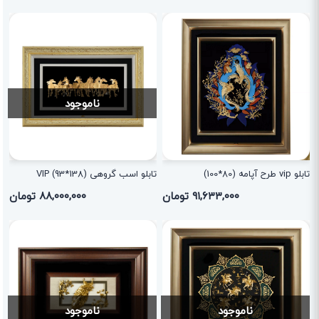
ناموجود
تابلو vip طرح آپامه (80*100)
تابلو اسب گروهی VIP (93*138)
۹۱,۶۳۳,۰۰۰ تومان
۸۸,۰۰۰,۰۰۰ تومان
ناموجود
ناموجود