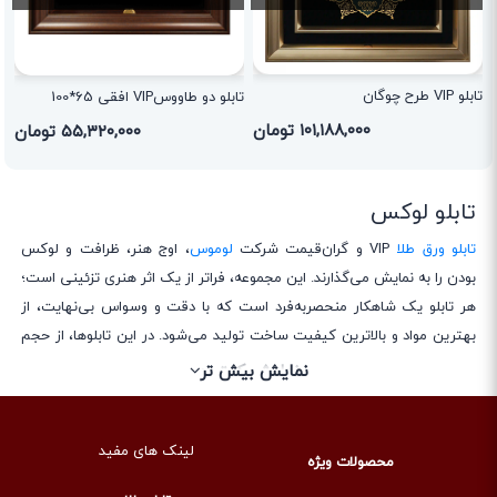
تابلو VIP طرح چوگان
تابلو دو طاووسVIP افقی 65*100
۱۰۱,۱۸۸,۰۰۰ تومان
۵۵,۳۲۰,۰۰۰ تومان
تابلو لوکس
تابلو ورق طلا
VIP و گران‌قیمت شرکت
لوموس
، اوج هنر، ظرافت و لوکس
بودن را به نمایش می‌گذارند. این مجموعه، فراتر از یک اثر هنری تزئینی است؛
هر تابلو یک شاهکار منحصربه‌فرد است که با دقت و وسواس بی‌نهایت، از
بهترین مواد و بالاترین کیفیت ساخت تولید می‌شود. در این تابلوها، از حجم
طلای بیشتری استفاده شده و جزئیات پیچیده‌تری به کار رفته است. قاب‌ها و
نمایش کمتر
نمایش بیش تر
متریال‌های جانبی نیز از باکیفیت‌ترین نمونه‌ها انتخاب شده‌اند تا اثری بی‌نظیر
و درخور سلیقه خاص مشتریان برجسته خلق شود. این تابلوها برای
لینک های مفید
کلکسیون‌داران و افرادی که به دنبال قطعه‌ای استثنایی و سرمایه‌ای هستند،
محصولات ویژه
طراحی شده‌اند.