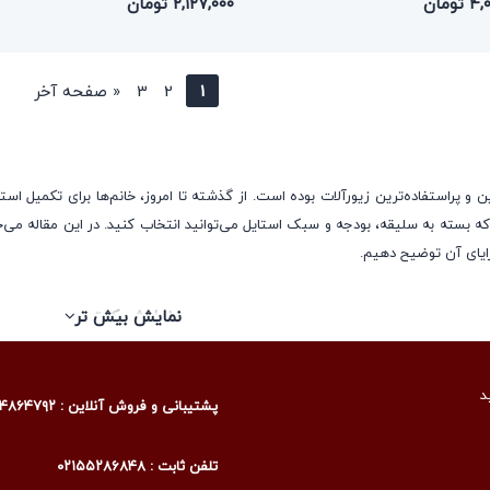
ومان
۲,۱۲۷,۰۰۰ تومان
1
2
3
«
صفحه آخر
 و پراستفاده‌ترین زیورآلات بوده است. از گذشته تا امروز، خانم‌ها برای تکمیل استای
د که بسته به سلیقه، بودجه و سبک استایل می‌توانید انتخاب کنید. در این مقاله می‌خ
ایای آن توضیح دهیم.
نمایش کمتر
نمایش بیش تر
اب‌ها برای خانم‌هایی است که هم به دنبال زیبایی و درخشش طلا هستند و هم می‌خو
ار روکش می‌گردد.
د
پشتیبانی و فروش آنلاین : ۰۹۰۰۴۸۶۴۷۹۲
داشتن ظاهری اشرافی، بدون هزینه‌های گزاف. اینجا هر درخششی داستان خود را روا
تلفن ثابت : ۰۲۱۵۵۲۸۶۸۴۸
ی طلای تمام ممکن نیست. اما زیبایی ماجرا تنها به ظاهر درخشان ختم نمی‌شود؛ سبکی