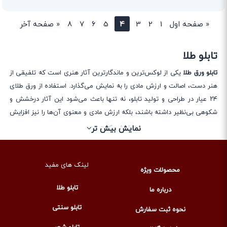
«
صفحه اول
1
2
3
4
5
6
7
8
«
صفحه آخر
تابلو طلا
تابلو ورق طلا
یکی از لوکس‌ترین و ماندگارترین آثار هنری است که تلفیقی از
هنر دست، اصالت و ارزش مادی را به نمایش می‌گذارد. استفاده از ورق طلای
۲۴ عیار در طراحی و تولید تابلو، نه تنها باعث می‌شود این آثار درخشش و
شکوهی بی‌نظیر داشته باشند، بلکه ارزش مادی و معنوی آن‌ها را نیز افزایش
می‌دهد. امروزه این تابلوها به عنوان دکوراسیونی خاص در خانه‌ها، دفاتر کاری،
نمایش کمتر
نمایش بیش تر
لابی هتل‌ها و حتی به عنوان هدیه‌ای ماندگار مورد توجه قرار گرفته‌اند.
برند
لوموس
با بهره‌گیری از هنرمندان متخصص، مجموعه‌ای متنوع از تابلوهای
لینک های مفید
محصولات ویژه
ورق طلا را تولید می‌کند؛ آثاری که هم زیبایی بصری دارند و هم با موضوعات
مختلف فرهنگی، تاریخی، مذهبی و عاشقانه تلفیق شده‌اند.
تابلو طلا
درباره ما
انواع تابلو طلا
تابلو سنتی
نحوه ثبت سفارش
تابلوهای ورق طلا تنوع بسیار زیادی دارند و می‌توانند متناسب با هر سلیقه و