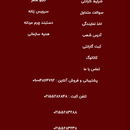
تابلو شعر
شرایط گارانتی
دکوراسیونی انتخاب شوند. برخی از محبوب‌ترین انواع آن‌ها عبارت‌اند از:
سرویس زنانه
سوالات متداول
تابلو ماه تولد
دستبند چرم مردانه
اخذ نمایندگی
تابلوهای ماه تولد لوموس، با ترکیبی هنرمندانه از نمادهای ماهیانه که با ورق
هدیه سازمانی
طلای ناب ۲۴ عیار طراحی شده‌اند، هدیه‌ای منحصربه‌فرد و ماندگار برای عزیزان
آدرس شعب
شما هستند. هر ماه با نماد و سنگ قیمتی خاص خود (از گارنت ژانویه تا
ثبت گارانتی
فیروزه دسامبر) جلوه‌ای چشمگیر می‌یابد و در قابی هنری، تابلویی خاطره‌انگیز
و شخصی‌سازی شده خلق می‌کند که نه تنها یک اثر تزئینی، بلکه گنجینه‌ای
کاتالوگ
ارزشمند و نمادی از احساس شماست.
تماس با ما
تابلو شعر طلا
پشتیبانی و فروش آنلاین : ۰۹۰۰۴۸۶۴۷۹۲
ایرانی‌ها همیشه علاقه‌مند به شعر و ادب بوده‌اند.
تابلو شعر
ورق طلا
با اشعار
بزرگان ادب فارسی مانند حافظ، سعدی و مولانا طراحی می‌شود. تصور کنید
تلفن ثابت : ۰۲۱۵۵۲۸۶۸۴۸
بیت زیبایی از حافظ با ورق طلای درخشان روی پس‌زمینه‌ی مشکی یا سفید
قاب شده باشد؛ این تابلو نه تنها زیبایی هنری دارد بلکه پیامی عمیق و
۰۲۱۵۵۲۸۳۲۸۸
روح‌انگیز را منتقل می‌کند.
تابلو ایران باستان طلا
۰۲۱۵۵۲۸۳۲۳۸