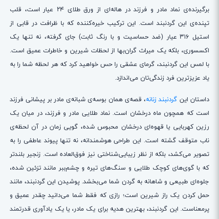
برگیرنده‌ی نماد مادر و فرزند در هاله‌ای از ورق طلای ۲۴ عیار است، قلب
تپنده‌ی این گردنبند است. این ترکیب خیره‌کننده که با ظرافت در قابی از
استیل ۳۱۶ عیار (ضد حساسیت و با رنگ ثابت) جای گرفته، نه تنها یک
اکسسوری، بلکه یک میراث گران‌بها از لحظات شیرین و خاطرات عمیق است.
با لمس این گردنبند، گرمای عشقی را حس خواهید کرد که هر لحظه شما را به
یاد عزیزترین فرد زندگی‌تان می‌اندازد.
داستان این
گردنبند زنانه
، قصه‌ی همان بوسه‌ی شبانه‌ی مادر بر پیشانی فرزند
است که همچون ماه درخشان است. نماد طلایی مادر و فرزند، در میان یک
رزین کهربایی یا قهوه‌ای درخشان محبوس شده، گویی زمان در آن لحظه‌ی
ناب متوقف گشته است. این طراحی هوشمندانه، نه تنها پیوند عاطفی را به
تصویر می‌کشد، بلکه از نظر زیبایی‌شناختی نیز فوق‌العاده است. زنجیر بلندتر
که با گوی‌های کوچک طلایی و سنگ‌های تیره و چشم‌ببر مانند تزئین شده،
جلوه‌ای طبیعی و شاهانه به گردن شما می‌بخشد. پوشیدن این گردنبند، مانند
حمل کردن یک راز شیرین است؛ رازی که فقط شما می‌دانید چقدر عمیق و
پرمعناست. این گردنبند، بهترین هدیه برای یک مادر، یا یک یادآوری قدرتمند