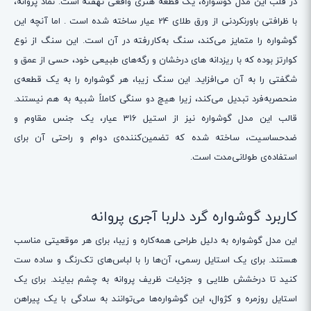
در قلب این مدل گوشواره‌، یک قطعه هنری واقعی نهفته است. نماد پروانه،
با ظرافتی باورنکردنی از ورق طلای 24 عیار ساخته شده است . اما آنچه این
گوشواره را متمایز می‌کند، سنگ به‌کاررفته در آن است. این سنگ از نوع
کوارتز بوده که با ریزدانه های درخشان و رگه‌های طبیعی خود، حسی از عمق و
شگفتی را به آن می‌افزاید. این سنگ زیبا، هر گوشواره را به یک قطعه‌ی
منحصربه‌فرد تبدیل می‌کند، زیرا هیچ دو سنگی کاملاً شبیه به هم نیستند.
قالب این مدل گوشواره نیز از استیل 316 عیار، یک جنس مقاوم و
ضدحساسیت، ساخته شده که تضمین‌کننده‌ی دوام و راحتی آن برای
استفاده‌ی طولانی‌مدت است.
کاربرد گوشواره گرد دلربا آجری پروانه
این مدل گوشواره‌ به دلیل طراحی همه‌کاره و زیبا، برای هر موقعیتی مناسب
هستند. برای یک استایل رسمی، آن‌ها را با لباس‌های تک‌رنگ و ساده ست
کنید تا درخشش طلایی و جزئیات ظریف پروانه به چشم بیایند. برای یک
استایل روزمره و کژوال، این گوشواره‌ها می‌توانند به سادگی با یک پیراهن