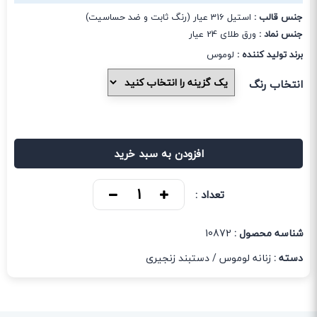
جنس قالب :
استیل 316 عیار (رنگ ثابت و ضد حساسیت)
جنس نماد :
ورق طلای 24 عیار
برند تولید کننده :
لوموس
انتخاب رنگ
افزودن به سبد خرید
تعداد :
شناسه محصول :
10872
دسته :
زنانه لوموس
/
دستبند زنجیری