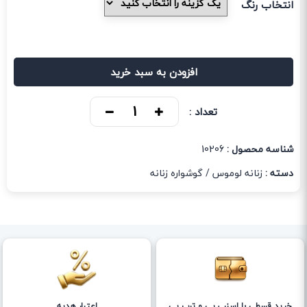
انتخاب رنگ
افزودن به سبد خرید
تعداد :
شناسه محصول :
10206
دسته :
زنانه لوموس
/
گوشواره زنانه
خرید قسطی با اسنپ پی و ترب پی
اعتبار هدیه