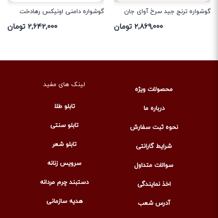
گوشواره ترنج جید سرخ آوای جان
گوشواره دامنی اونیکس رهادخت
۲,۸۶۹,۰۰۰ تومان
۲,۶۴۲,۰۰۰ تومان
لینک های مفید
محصولات ویژه
تابلو طلا
درباره ما
تابلو سنتی
نحوه ثبت سفارش
تابلو شعر
شرایط گارانتی
سرویس زنانه
سوالات متداول
دستبند چرم مردانه
اخذ نمایندگی
هدیه سازمانی
آدرس شعب