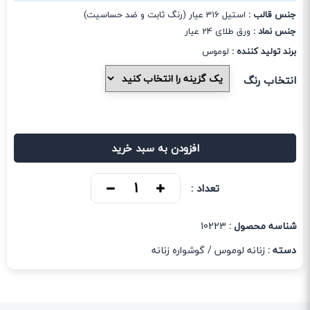
جنس قالب :
استیل 316 عیار (رنگ ثابت و ضد حساسیت)
جنس نماد :
ورق طلای 24 عیار
برند تولید کننده :
لوموس
انتخاب رنگ
افزودن به سبد خرید
تعداد :
شناسه محصول :
10223
دسته :
زنانه لوموس
/
گوشواره زنانه