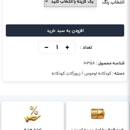
انتخاب رنگ
افزودن به سبد خرید
تعداد :
شناسه محصول :
10358
دسته :
کودکانه لوموس
/
زیورآلاتِ کودکانه
خرید قسطی با اسنپ پی و ترب پی
اعتبار هدیه