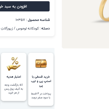
افزودن به سبد خر
شناسه محصول :
10357
دسته :
کودکانه لوموس
/
زیورآلاتِ 
خرید قسطی با
اعتبار هدیه
اسنپ پی و ترب
5٪ بازگشت وجه
پی
به کیف پول پس
از هر خرید
پرداخت در 4 قسط
با سود صفر درصد