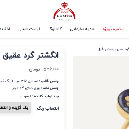
تخفیف ویژه
هدیه سازمانی
کاتالوگ
لیست شعب
اخذ نم
گرد عقیق بنفش فیل
انگشتر گرد عقیق 
۱,۵۳۶,۰۰۰
تومان
جنس قالب :
استیل 316 عیار (رنگ ثابت و ضد حساسیت)
جنس نماد :
ورق طلای 24 عیار
برند تولید کننده :
لوموس
انتخاب رنگ