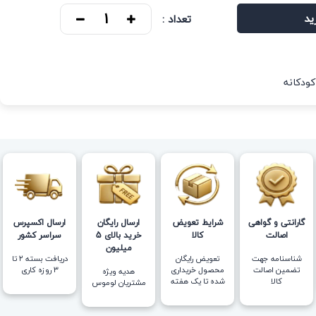
ید
تعداد :
کودکانه
گارانتی و گواهی
شرایط تعویض
ارسال رایگان
ارسال اکسپرس
اصالت
کالا
خرید بالای 5
سراسر کشور
میلیون
شناسنامه جهت
تعویض رایگان
دریافت بسته ۲ تا
تضمین اصالت
محصول خریداری
۳ روزه کاری
هدیه ویژه
کالا
شده تا یک هفته
مشتریان لوموس