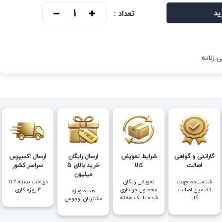
ید
تعداد :
 زنانه
گارانتی و گواهی
شرایط تعویض
ارسال رایگان
ارسال اکسپرس
اصالت
کالا
خرید بالای 5
سراسر کشور
میلیون
شناسنامه جهت
تعویض رایگان
دریافت بسته ۲ تا
تضمین اصالت
محصول خریداری
۳ روزه کاری
هدیه ویژه
کالا
شده تا یک هفته
مشتریان لوموس