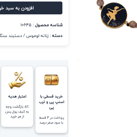
افزودن به سبد خر
شناسه محصول :
10645
دسته :
زنانه لوموس
/
دستبند سنگی
خرید قسطی با
اعتبار هدیه
اسنپ پی و ترب
5٪ بازگشت وجه
پی
به کیف پول پس
از هر خرید
پرداخت در 4 قسط
با سود صفر درصد