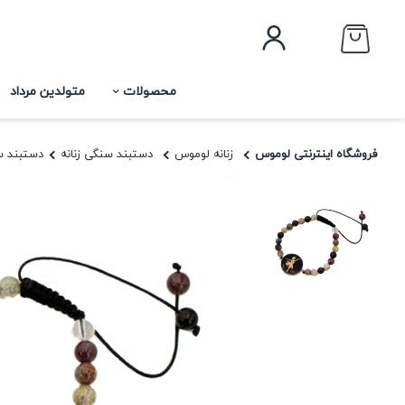
محصولات
متولدین مرداد
فروشگاه اینترنتی لوموس
زنانه لوموس
دستبند سنگی زنانه
دستبند س