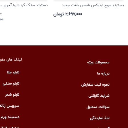
دستبند مربع اونیکس شمس بافت جدید
دستبند سنگ گرد دلربا آجری مردا
۲,۶۹۷,۰۰۰ تومان
۰۰
,۱۰۰
لینک های مفی
محصولات ویژه
تابلو طلا
درباره ما
تابلو سنتی
نحوه ثبت سفارش
تابلو شعر
شرایط گارانتی
سرویس زنانه
سوالات متداول
دستبند چرم م
اخذ نمایندگی
هدیه سازمان