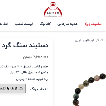
تخفیف ویژه
هدیه سازمانی
کاتالوگ
لیست شعب
اخذ نم
نگ گرد تورمالین بالرین
دستبند سنگ گرد تو
۲,۶۵۸,۰۰۰
تومان
جنس قالب :
استیل 316 عیار (رنگ ثابت و ضد حساسیت)
جنس نماد :
ورق طلای 24 عیار
برند تولید کننده :
لوموس
انتخاب رنگ