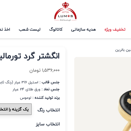
تخفیف ویژه
هدیه سازمانی
کاتالوگ
لیست شعب
اخذ نم
ین بالرین
انگشتر گرد تورمالی
۱,۵۳۶,۰۰۰
تومان
جنس قالب :
استیل 316 عیار (رنگ ثابت و ضد حساسیت)
جنس نماد :
ورق طلای 24 عیار
برند تولید کننده :
لوموس
انتخاب رنگ
انتخاب سایز