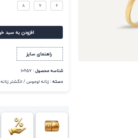
8
7
6
افزودن به سبد خر
راهنمای سایز
شناسه محصول :
10657
دسته :
زنانه لوموس
/
انگشتر زنانه