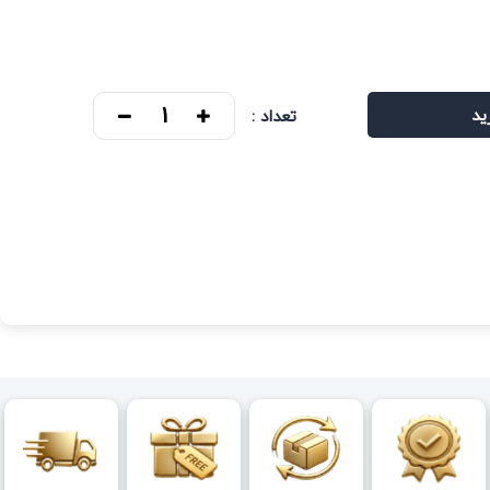
ید
تعداد :