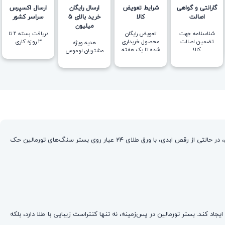
گارانتی و گواهی
شرایط تعویض
ارسال رایگان
ارسال اکسپرس
اصالت
کالا
خرید بالای 5
سراسر کشور
میلیون
شناسنامه جهت
تعویض رایگان
دریافت بسته ۲ تا
تضمین اصالت
محصول خریداری
۳ روزه کاری
هدیه ویژه
کالا
شده تا یک هفته
مشتریان لوموس
این مدل انگشتر، لحظه‌ی اوج یک اجرا را جاودانه کرده است. انگشتر بالرین، یک تصویر منجمد و طلایی از ظرافت، قدرت مهار شده و پایداری در اوج حرکت است. بالرین، در حالتی از رقص ابدی، با ورق طلای 24 عیار روی بستر سنگ‌های تورمالین حک
انعکاس نور و حس حرکت را حتی در سکون ایجاد کند. بستر تورمالین در پس‌زمینه، نه تنها کنتراست زیبایی با طلا دارد، بلکه