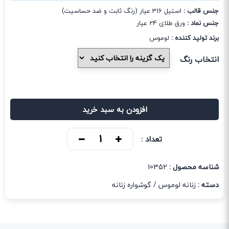
جنس قالب :
استیل 316 عیار (رنگ ثابت و ضد حساسیت)
جنس نماد :
ورق طلای 24 عیار
برند تولید کننده :
لوموس
انتخاب رنگ
افزودن به سبد خرید
تعداد :
شناسه محصول :
10352
دسته :
زنانه لوموس
/
گوشواره زنانه