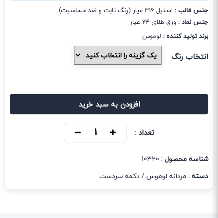
جنس قالب :
استیل 316 عیار (رنگ ثابت و ضد حساسیت)
جنس نماد :
ورق طلای 24 عیار
برند تولید کننده :
لوموس
انتخاب رنگ
افزودن به سبد خرید
تعداد :
شناسه محصول :
10320
دسته :
مردانه لوموس
/
دکمه سردست