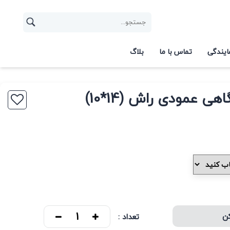
ایندگی
تماس با ما
بلاگ
هی عمودی راش (14*10)
کن
تعداد :