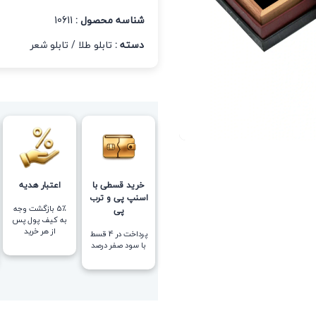
شناسه محصول :
10611
دسته :
تابلو طلا
/
تابلو شعر
خرید قسطی با
اعتبار هدیه
اسنپ پی و ترب
5٪ بازگشت وجه
پی
به کیف پول پس
از هر خرید
پرداخت در 4 قسط
با سود صفر درصد