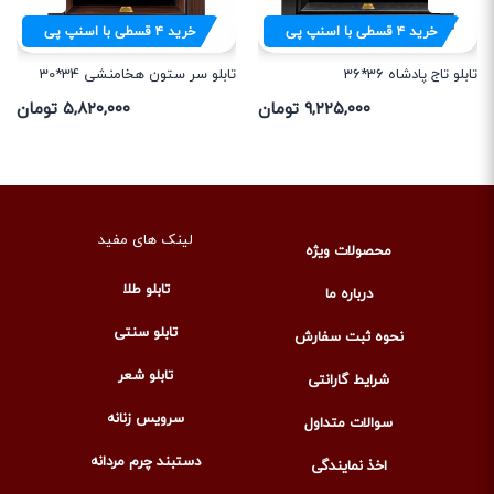
خرید
۴
قسطی با اسنپ پی
خرید
۴
قسطی با اسنپ پی
تابلو تاج پادشاه 36*36
تابلو سر ستون هخامنشی 34*30
۹,۲۲۵,۰۰۰ تومان
۵,۸۲۰,۰۰۰ تومان
لینک های مفید
محصولات ویژه
تابلو طلا
درباره ما
تابلو سنتی
نحوه ثبت سفارش
تابلو شعر
شرایط گارانتی
سرویس زنانه
سوالات متداول
دستبند چرم مردانه
اخذ نمایندگی