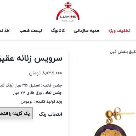
تخفیف ویژه
هدیه سازمانی
کاتالوگ
لیست شعب
اخذ نم
قیق بنفش فیل
سرویس زنانه عقی
۸,۰۳۵,۰۰۰
تومان
جنس قالب :
استیل 316 عیار (رنگ ثابت و ضد حساسیت)
جنس نماد :
ورق طلای 24 عیار
برند تولید کننده :
لوموس
انتخاب رنگ