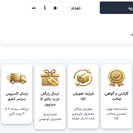
ید
تعداد :
گارانتی و گواهی
شرایط تعویض
ارسال رایگان
ارسال اکسپرس
اصالت
کالا
خرید بالای 5
سراسر کشور
میلیون
شناسنامه جهت
تعویض رایگان
دریافت بسته ۲ تا
تضمین اصالت
محصول خریداری
۳ روزه کاری
هدیه ویژه
کالا
شده تا یک هفته
مشتریان لوموس