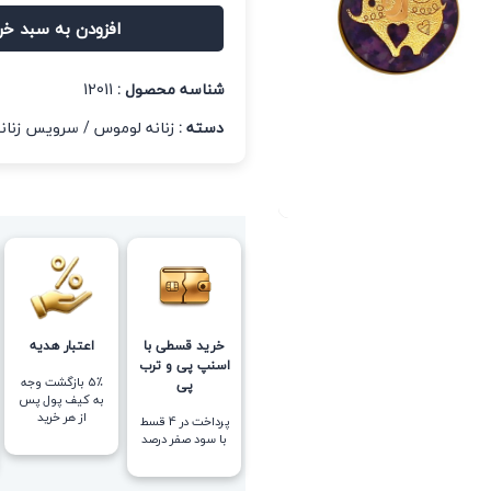
افزودن به سبد خر
شناسه محصول :
12011
دسته :
زنانه لوموس
/
سرویس زنانه
خرید قسطی با
اعتبار هدیه
اسنپ پی و ترب
5٪ بازگشت وجه
پی
به کیف پول پس
از هر خرید
پرداخت در 4 قسط
با سود صفر درصد