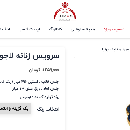
تخفیف ویژه
هدیه سازمانی
کاتالوگ
لیست شعب
اخذ نم
ورد ونکلیف پرنیا
سرویس زنانه لاجور
۱۱,۲۵۹,۰۰۰
تومان
جنس قالب :
استیل 316 عیار (رنگ ثابت و ضد حساسیت)
جنس نماد :
ورق طلای 24 عیار
برند تولید کننده :
لوموس
انتخاب رنگ