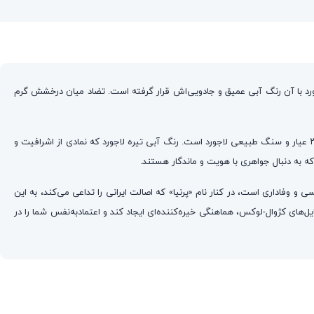
جورد با آن رنگ آبی عمیق و جادویی‌اش قرار گرفته است. تضاد میان درخشش گرم
با سرویس «لاجورد پرنیا»، اصالت و زیبایی را به استایل خود پیوند بزنید. این ست کامل که با الهام از طرح مشهور ونکلیف طراحی شده، ترکیبی بی‌نظیر از ورق طلای ۲۴ عیار و سنگ طبیعی لاجورد است. رنگ آبی تیره لاجورد که نمادی از اشرافیت و
 به دنبال جواهری با هویت و ماندگار هستند.
 وفاداری است، در کنار نام «پرنیا» که اصالت ایرانی را تداعی می‌کند، به این
ی کژوال-لوکس، هماهنگی خیره‌کننده‌ای ایجاد کند و اعتمادبه‌نفس شما را در