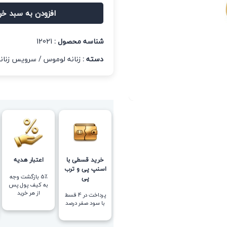
افزودن به سبد خر
شناسه محصول :
12021
دسته :
زنانه لوموس
/
سرویس زنانه
خرید قسطی با
اعتبار هدیه
اسنپ پی و ترب
5٪ بازگشت وجه
پی
به کیف پول پس
از هر خرید
پرداخت در 4 قسط
با سود صفر درصد