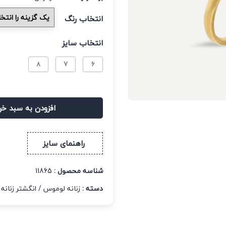
انتخاب رنگ
انتخاب سایز
8
7
6
افزودن به سبد خر
راهنمای سایز
شناسه محصول :
11865
دسته :
زنانه لوموس
/
انگشتر زنانه