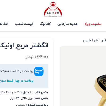
تخفیف ویژه
هدیه سازمانی
کاتالوگ
لیست شعب
اخذ نم
یکس آوای اسلیمی
انگشتر مربع اونی
۱,۶۲۴,۰۰۰
تومان
پرداخت در ۴ قسط
۴۰۶,۰۰۰
پرداخت در چهار قسط بدون 
جنس قالب :
استیل 316 عیار (رنگ ثابت و ضد حساسیت)
جنس نماد :
ورق طلای 24 عیار
برند تولید کننده :
لوموس