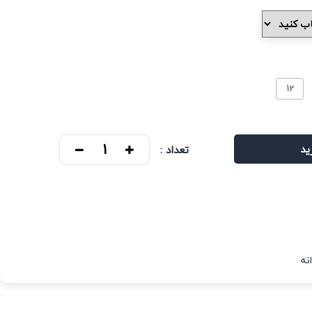
12
ید
تعداد :
نه