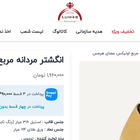
تخفیف ویژه
هدیه سازمانی
کاتالوگ
لیست شعب
اخذ نم
ه مربع اونیکس عصای هرمس
انگشتر مردانه م
۱,۹۶۰,۰۰۰
تومان
پرداخت در ۴ قسط
۴۹۰,۰۰۰
پرداخت در چهار قسط بدون 
جنس قالب :
استیل 316 عیار (رنگ ثابت و ضد حساسیت)
جنس نماد :
ورق طلای 24 عیار
برند تولید کننده :
لوموس