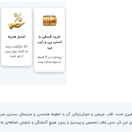
خرید قسطی با
اعتبار هدیه
اسنپ پی و ترب
5٪ بازگشت وجه
پی
به کیف پول پس
از هر خرید
پرداخت در 4 قسط
با سود صفر درصد
اساطیری است. قاب مربعی و خوش‌تراش آن با خطوط هندسی و مینیمال، بستری صیق
این اثر، حس وقار، تخصص و پرستیژ را بدون هیچ آشفتگی و شلوغیِ اضافه‌ای به ت