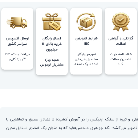
گارانتی و گواهی
شرایط تعویض
ارسال رایگان
ارسال اکسپرس
اصالت
کالا
خرید بالای 5
سراسر کشور
میلیون
شناسنامه جهت
تعویض رایگان
دریافت بسته ۲ تا
تضمین اصالت
محصول خریداری
۳ روزه کاری
هدیه ویژه
کالا
شده تا یک هفته
مشتریان لوموس
لی و تیره از سنگ اونیکس را در آغوش کشیده تا تضادی عمیق و تماشایی با
صویر می‌کشد؛ تکه جواهری منحصربه‌فرد که به عنوان یک امضای استایل مدرن