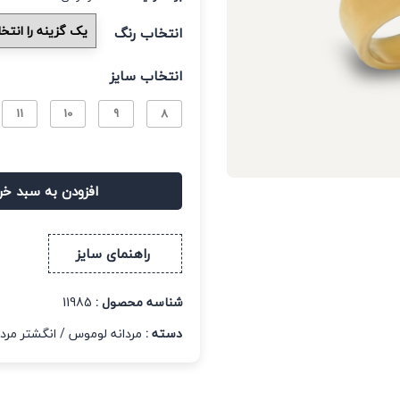
انتخاب رنگ
انتخاب سایز
11
10
9
8
افزودن به سبد خر
راهنمای سایز
شناسه محصول :
11985
دسته :
مردانه لوموس
/
انگشتر مردا