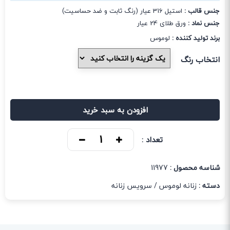
جنس قالب :
استیل 316 عیار (رنگ ثابت و ضد حساسیت)
جنس نماد :
ورق طلای 24 عیار
برند تولید کننده :
لوموس
انتخاب رنگ
افزودن به سبد خرید
تعداد :
شناسه محصول :
11977
دسته :
زنانه لوموس
/
سرویس زنانه