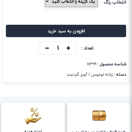
انتخاب رنگ
افزودن به سبد خرید
تعداد :
شناسه محصول :
11399
دسته :
زنانه لوموس
/
آویز گردنبند
خرید قسطی با اسنپ پی و ترب پی
اعتبار هدیه