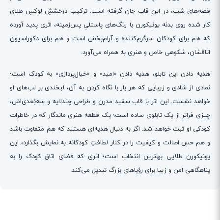
قصه‌های شب، در این قاب جان گرفته است. ترکیبِ درخششِ لوکسِ طلای
کار شده روی بدنه یونیکورن با رنگ‌های پاستلیِ پس‌زمینه، اثری پدید آورده
که هم برای کودکان سرگرم‌کننده و آرام‌بخش است و هم برای دکوراسیونِ
اتاقشان، شکوهی خاص و هنری به همراه می‌آورد.
هدیه دادن این تابلو، هدیه دادنِ «امید» و «خیال‌پردازی» به کودک است؛
نمادی از شادی و زیبایی که هر بار با نگاه کردن به آن، لبخندی بر لب‌های او
خواهد نشست. این اثر با قاب سفیدِ مدرن و طراحی چندلایه و سه‌بُعدی‌اش،
چیزی فراتر از یک تابلوی ساده است؛ یک قطعه هنری ماندگار که در خاطرات
کودکی او ثبت خواهد شد. اگر به دنبال هدیه‌ای هستید که هم متفاوت باشد
و هم حسِ اصالت و کیفیت را در کنار لطافتِ کودکانه به نمایش بگذارد، این
یونیکورن طلایی بهترین انتخاب است؛ اثری که فضای اتاق کودک را به
پناهگاهی امن و زیبا برای رؤیاهای بزرگ تبدیل می‌کند.