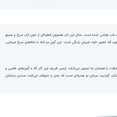
ِ ناب طراحی شده است. مدال این اثر، همچون قطره‌ای از خونِ انار، سرخ و عمیق
تپد تا به یادمان بیاورد که حضورِ «او»، ضربانِ زندگی است. این آویزِ دو لایه با دانه‌های سرخِ مرجانی،
افت را همزمان به تصویر می‌کشد. زنجیرِ ظریفِ این کار که با گوی‌های طلایی و
کند. گردنبند مرجانِ تو هدیه‌ای است که زمان را متوقف می‌کند؛ سندی درخشان