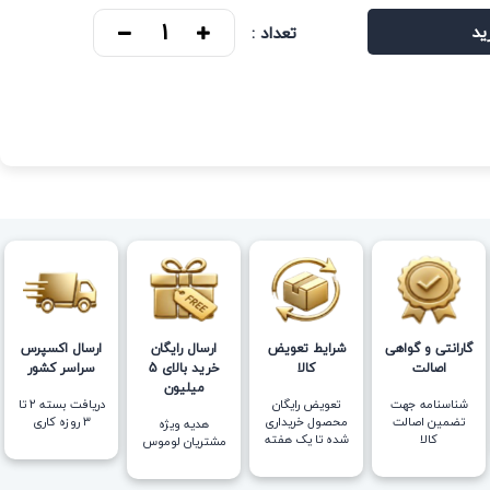
ید
تعداد :
گارانتی و گواهی
شرایط تعویض
ارسال رایگان
ارسال اکسپرس
اصالت
کالا
خرید بالای 5
سراسر کشور
میلیون
شناسنامه جهت
تعویض رایگان
دریافت بسته ۲ تا
تضمین اصالت
محصول خریداری
۳ روزه کاری
هدیه ویژه
کالا
شده تا یک هفته
مشتریان لوموس