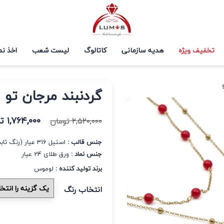
تخفیف ویژه
هدیه سازمانی
کاتالوگ
لیست شعب
اخذ نم
گردنبند مرجان تو
۱,۷۶۴,۰۰۰
ت
۲,۵۲۰,۰۰۰
تومان
جنس قالب :
استیل 316 عیار (رنگ ثابت و ضد حساسیت)
جنس نماد :
ورق طلای 24 عیار
برند تولید کننده :
لوموس
انتخاب رنگ