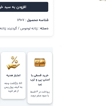
افزودن به سبد خر
شناسه محصول :
11907
دسته :
زنانه لوموس
/
گردنبند زنانه
خرید قسطی با
اعتبار هدیه
اسنپ پی و ترب
5٪ بازگشت وجه
پی
به کیف پول پس
از هر خرید
پرداخت در 4 قسط
با سود صفر درصد