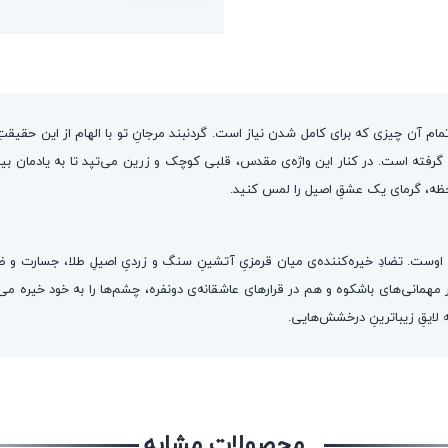
مام آن چیزی که برای کامل شدن نیاز است. گردنبند مرجانِ تو با الهام از این حقیقت
فتی بی‌نظیر و با روکش طلای ۲۴ عیار در دل آن جای گرفته است. در کنار این واژه‌ی مقدس، قلبی کوچک و زرین می‌
حظه، گرمای یک عشقِ اصیل را لمس کنید.
اوست. تضادِ خیره‌کننده‌ی میان قرمزیِ آتشینِ سنگ و زردیِ اصیلِ طلا، جسارت و ظر
همانی‌های باشکوه و هم در قرارهای عاشقانه‌ی دونفره، چشم‌ها را به خود خیره می‌
ه لایقِ زیباترینِ درخشش‌هایی.
محصولات مشابه