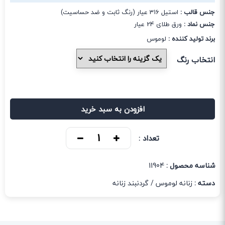
جنس قالب :
استیل 316 عیار (رنگ ثابت و ضد حساسیت)
جنس نماد :
ورق طلای 24 عیار
برند تولید کننده :
لوموس
انتخاب رنگ
افزودن به سبد خرید
تعداد :
شناسه محصول :
11904
دسته :
زنانه لوموس
/
گردنبند زنانه