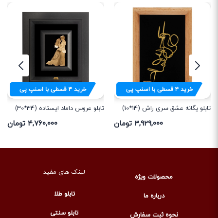
خرید
۴
قسطی با اسنپ پی
خرید
۴
قسطی با اسنپ پی
تابلو یگانه عشق سری راش (14*10)
تابلو عروس داماد ایستاده (34*30)
۳,۹۲۹,۰۰۰ تومان
۴,۷۶۰,۰۰۰ تومان
لینک های مفید
محصولات ویژه
تابلو طلا
درباره ما
تابلو سنتی
نحوه ثبت سفارش