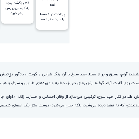
5٪ بازگشت وجه
پی
به کیف پول پس
از هر خرید
پرداخت در 4 قسط
با سود صفر درصد
د؛ آرام، عمیق و پر از معنا. جید سرخ با آن رنگ شرابی و گرمش، یادآور دل‌تپش
ست روی قلبت آرام گرفته. زنجیرهای ظریفِ دولایه و مهره‌های طلایی و سرخ، با هر حر
ش طلا در کنار جید سرخ، ترکیبی می‌سازد از وقار، احساس و جسارت زنانه. «آوای ج
ردنبندی که نه فقط دیده می‌شود، بلکه حس می‌شود؛ درست مثل یک امضای شخصی و