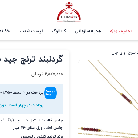
تخفیف ویژه
هدیه سازمانی
کاتالوگ
لیست شعب
اخذ نم
د سرخ آوای جان
گردنبند ترنج جید 
۲,۰۰۷,۰۰۰
تومان
پرداخت در ۴ قسط
۰۱,۷۵۰
پرداخت در چهار قسط بدون 
جنس قالب :
استیل 316 عیار (رنگ ثابت و ضد حساسیت)
جنس نماد :
ورق طلای 24 عیار
برند تولید کننده :
لوموس