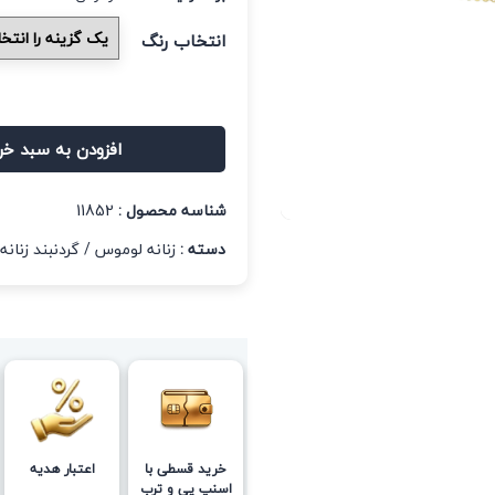
انتخاب رنگ
افزودن به سبد خر
شناسه محصول :
11852
دسته :
زنانه لوموس
/
گردنبند زنانه
خرید قسطی با
اعتبار هدیه
اسنپ پی و ترب