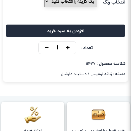
انتخاب رنگ
افزودن به سبد خرید
تعداد :
شناسه محصول :
11427
دسته :
زنانه لوموس
/
دستبند مارشال
خرید قسطی با اسنپ پی و ترب پی
اعتبار هدیه