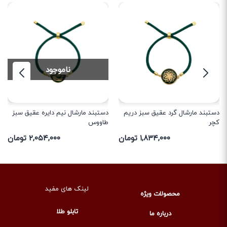
ناموجود
م
دستبند مارشال نیم دایره عقیق سبز
دستبند مارشال نیم دایره عقیق سبز
طاووس
طاووس (طرح 2)
۲,۰۵۴,۰۰۰ تومان
۲,۰۵۴,۰۰۰ تومان
لینک های مفید
محصولات ویژه
تابلو طلا
درباره ما