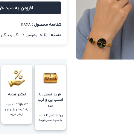
افزودن به سبد خر
شناسه محصول :
11868
دسته :
زنانه لوموس
/
النگو و بنگل ز
خرید قسطی با
اعتبار هدیه
اسنپ پی و ترب
5٪ بازگشت وجه
پی
به کیف پول پس
از هر خرید
پرداخت در 4 قسط
با سود صفر درصد