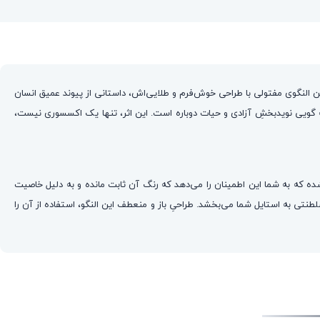
 دارید، جایی که نماد جاودانه‌ی درخت زندگی با ظرافتی خیره‌کننده از ورق طلای ۲۴ عیار جان گرفته است. این النگوی مفتولی با طراحی خوش‌فرم و طلایی‌اش، داستانی از پیوند عمیق انسان
 گویی نویدبخشِ آزادی و حیات دوباره است. این اثر، تنها یک اکسسوری نیست،
 دنبال تعادلی میان کیفیت برتر و زیبایی بصری می‌گردد. بدنه این النگو از استیل ۳۱۶ عیار مرغوب تهیه شده که به شما این اطمینان را می‌دهد که رنگ آن ثابت مانده و به دلیل خاصیت
نتی به استایل شما می‌بخشد. طراحیِ باز و منعطف این النگو، استفاده از آن را