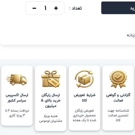
ید
تعداد :
نانه
گارانتی و گواهی
شرایط تعویض
ارسال رایگان
ارسال اکسپرس
اصالت
کالا
خرید بالای 5
سراسر کشور
میلیون
شناسنامه جهت
تعویض رایگان
دریافت بسته ۲ تا
تضمین اصالت
محصول خریداری
۳ روزه کاری
هدیه ویژه
کالا
شده تا یک هفته
مشتریان لوموس