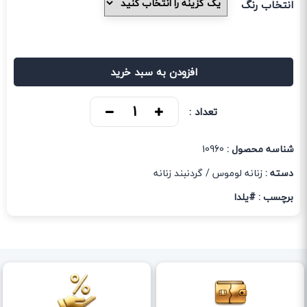
انتخاب رنگ
افزودن به سبد خرید
تعداد :
شناسه محصول :
10960
دسته :
زنانه لوموس
/
گردنبند زنانه
برچسب :
#یلدا