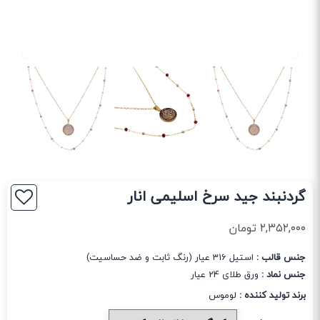
گردنبند جید سرخ اسلیمی انار
۲,۳۵۲,۰۰۰
تومان
جنس قالب :
استیل 316 عیار (رنگ ثابت و ضد حساسیت)
جنس نماد :
ورق طلای 24 عیار
برند تولید کننده :
لوموس