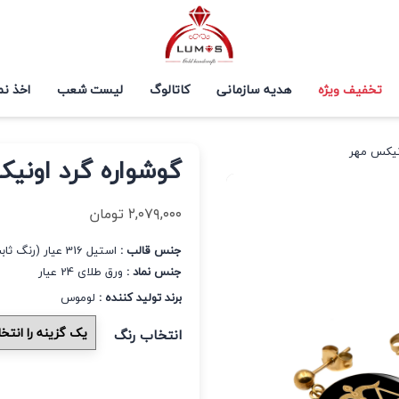
تخفیف ویژه
هدیه سازمانی
کاتالوگ
لیست شعب
اخذ نم
ونیکس مهر
گوشواره گرد اونی
۲,۰۷۹,۰۰۰
تومان
جنس قالب :
استیل 316 عیار (رنگ ثابت و ضد حساسیت)
جنس نماد :
ورق طلای 24 عیار
برند تولید کننده :
لوموس
انتخاب رنگ