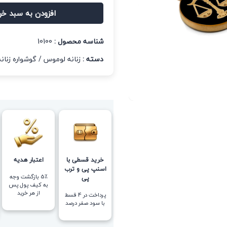
افزودن به سبد خر
شناسه محصول :
10100
دسته :
زنانه لوموس
/
گوشواره زنانه
خرید قسطی با
اعتبار هدیه
اسنپ پی و ترب
5٪ بازگشت وجه
پی
به کیف پول پس
از هر خرید
پرداخت در 4 قسط
با سود صفر درصد