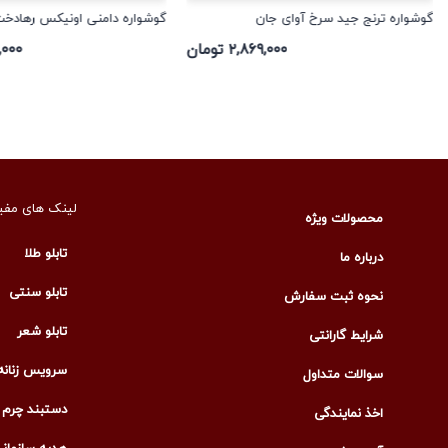
گوشواره ترنج جید سرخ آوای جان
گوشواره دامنی اونیکس رهادخ
۲,۸۶۹,۰۰۰ تومان
۴۲,۰۰۰
لینک های مفی
محصولات ویژه
تابلو طلا
درباره ما
تابلو سنتی
نحوه ثبت سفارش
تابلو شعر
شرایط گارانتی
سرویس زنانه
سوالات متداول
دستبند چرم م
اخذ نمایندگی
هدیه سازمان