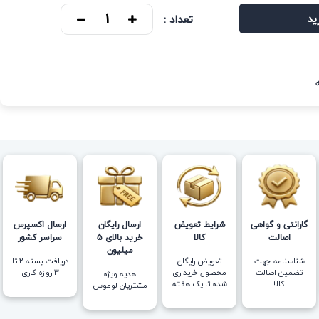
ید
تعداد :
گارانتی و گواهی
شرایط تعویض
ارسال رایگان
ارسال اکسپرس
اصالت
کالا
خرید بالای 5
سراسر کشور
میلیون
شناسنامه جهت
تعویض رایگان
دریافت بسته ۲ تا
تضمین اصالت
محصول خریداری
۳ روزه کاری
هدیه ویژه
کالا
شده تا یک هفته
مشتریان لوموس