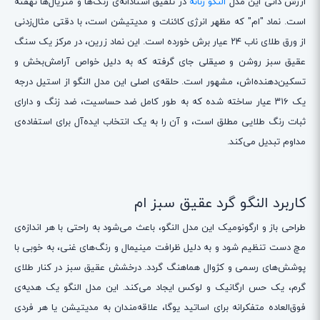
ارزش ذاتی این مدل
النگو زنانه
در تلفیق استادانه‌ی رنگ‌ها و متریال‌ها نهفته
است. نماد "ام" که مظهر انرژی کائنات و مدیتیشن است، با دقتی مثال‌زدنی
از ورق طلای ناب ۲۴ عیار برش خورده است. این نماد زرین، در مرکز یک سنگ
عقیق سبز روشن و صیقلی جای گرفته که به دلیل خواص آرامش‌بخش و
تسکین‌دهنده‌اش، مشهور است. حلقه‌ی اصلی این مدل النگو از استیل درجه
یک ۳۱۶ عیار ساخته شده که به طور کامل ضد حساسیت، ضد زنگ و دارای
ثبات رنگ طلایی مطلق است، و آن را به یک انتخاب ایده‌آل برای استفاده‌ی
مداوم تبدیل می‌کند.
کاربرد النگو گرد عقیق سبز ام
طراحی باز و ارگونومیک این مدل النگو، باعث می‌شود به راحتی با هر اندازه‌ی
مچ دست تنظیم شود و به دلیل ظرافت مینیمال و رنگ‌های غنی، به خوبی با
پوشش‌های رسمی و کژوال هماهنگ گردد. درخشش عقیق سبز در کنار طلای
گرم، یک حس ارگانیک و لوکس ایجاد می‌کند. این مدل النگو یک هدیه‌ی
فوق‌العاده متفکرانه برای اساتید یوگا، علاقه‌مندان به مدیتیشن یا هر فردی