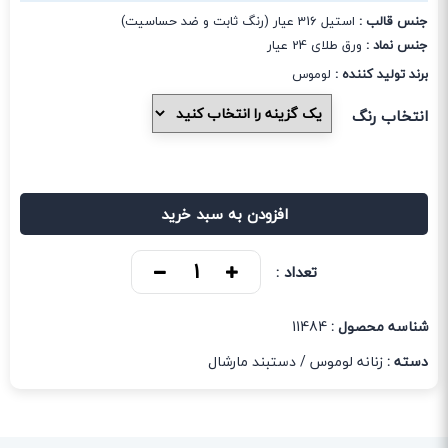
جنس قالب :
استیل 316 عیار (رنگ ثابت و ضد حساسیت)
جنس نماد :
ورق طلای 24 عیار
برند تولید کننده :
لوموس
انتخاب رنگ
افزودن به سبد خرید
تعداد :
شناسه محصول :
11484
دسته :
زنانه لوموس
/
دستبند مارشال