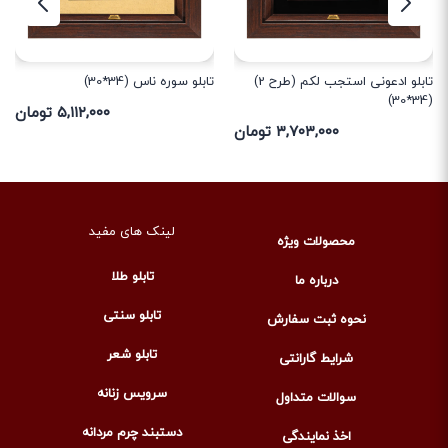
تابلو ادعونی استجب لکم (طرح 2)
تابلو سوره ناس (34*30)
(34*30)
۵,۱۱۲,۰۰۰ تومان
۳,۷۰۳,۰۰۰ تومان
لینک های مفید
محصولات ویژه
تابلو طلا
درباره ما
تابلو سنتی
نحوه ثبت سفارش
تابلو شعر
شرایط گارانتی
سرویس زنانه
سوالات متداول
دستبند چرم مردانه
اخذ نمایندگی