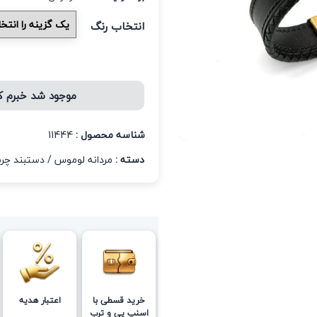
انتخاب رنگ
موجود شد خبرم 
شناسه محصول :
11444
دسته :
مردانه لوموس
/
دستبند چرم
خرید قسطی با
اعتبار هدیه
اسنپ پی و ترب