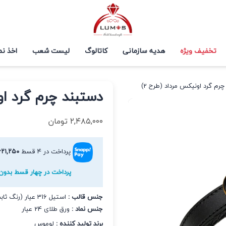
تخفیف ویژه
هدیه سازمانی
کاتالوگ
لیست شعب
اخذ نم
رم گرد اونیکس مرداد (طرح 2)
دستبند چرم گرد او
۲,۴۸۵,۰۰۰
تومان
پرداخت در ۴ قسط
۶۲۱,۲۵۰
پرداخت در چهار قسط بدون 
جنس قالب :
استیل 316 عیار (رنگ ثابت و ضد حساسیت)
جنس نماد :
ورق طلای 24 عیار
برند تولید کننده :
لوموس