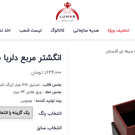
تخفیف ویژه
هدیه سازمانی
کاتالوگ
لیست شعب
اخذ نم
ا سرمه ای گلستان
انگشتر مربع دلربا
۱,۶۲۴,۰۰۰
تومان
جنس قالب :
استیل 316 عیار (رنگ ثابت و ضد حساسیت)
جنس نماد :
ورق طلای 24 عیار
برند تولید کننده :
لوموس
انتخاب رنگ
انتخاب سایز