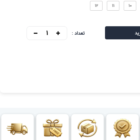
12
11
10
ید
تعداد :