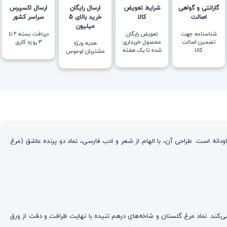
گارانتی و گواهی
شرایط تعویض
ارسال رایگان
ارسال اکسپرس
اصالت
کالا
خرید بالای 5
سراسر کشور
میلیون
شناسنامه جهت
تعویض رایگان
دریافت بسته ۲ تا
تضمین اصالت
محصول خریداری
۳ روزه کاری
هدیه ویژه
کالا
شده تا یک هفته
مشتریان لوموس
نه است. طراحی آن، با الهام از شعر و ادب فارسی، نماد دو پرنده عاشق (مرغ
‌کند. نماد مرغ گلستان و شاخه‌های درهم تنیده با نهایت ظرافت و دقت از ورق