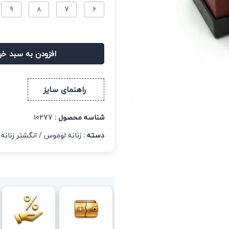
9
8
7
6
افزودن به سبد خر
راهنمای سایز
شناسه محصول :
10277
دسته :
زنانه لوموس
/
انگشتر زنانه