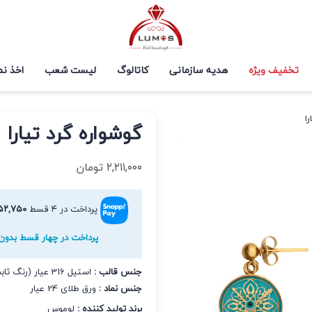
تخفیف ویژه
هدیه سازمانی
کاتالوگ
لیست شعب
اخذ نم
ا
گوشواره گرد تیارا
۲,۲۱۱,۰۰۰
تومان
پرداخت در ۴ قسط
۵۲,۷۵۰
پرداخت در چهار قسط بدون 
جنس قالب :
استیل 316 عیار (رنگ ثابت و ضد حساسیت)
جنس نماد :
ورق طلای 24 عیار
برند تولید کننده :
لوموس