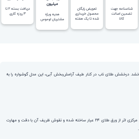
میلیون
شناسنامه جهت
تعویض رایگان
دریافت بسته ۲ تا
تضمین اصالت
محصول خریداری
۳ روزه کاری
هدیه ویژه
کالا
شده تا یک هفته
مشتریان لوموس
می‌بخشد. درخشش طلای ناب در کنار طیف آرامش‌بخش آبی، این مدل گوشواره را به
این مدل گوشواره با قالب استیل ۳۱۶ عیار ساخته شده که کاملاً ضد حساسیت و دارای رنگ ثابت است، بنابراین می‌توانید با خیال راحت آن را روزانه استفاده کنید. نماد مرکزی اثر از ورق طلای ۲۴ عیار ساخته شده و نقوش ظریف آن با دقت و مهارت