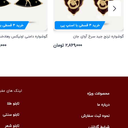
خرید
۴
قسطی با اسنپ پی
خرید
۴
قسطی با
گوشواره ترنج جید سرخ آوای جان
گوشواره دامنی اونیکس رهادخ
۲,۸۶۹,۰۰۰ تومان
۴۲,۰۰۰
لینک های مفی
محصولات ویژه
تابلو طلا
درباره ما
تابلو سنتی
نحوه ثبت سفارش
تابلو شعر
شرایط گارانتی