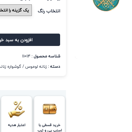
انتخاب رنگ
افزودن به سبد خر
شناسه محصول :
11014
دسته :
زنانه لوموس
/
گوشواره زنانه
خرید قسطی با
اعتبار هدیه
اسنپ پی و ترب