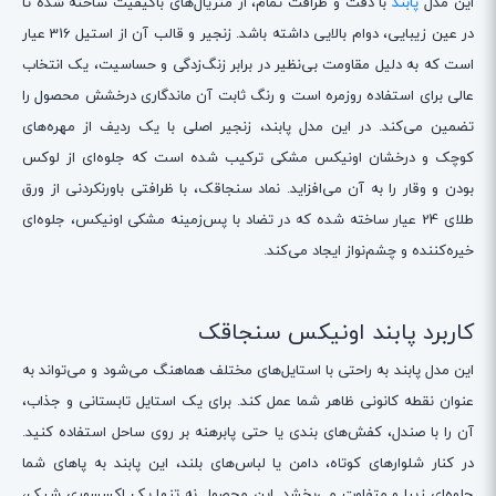
این مدل
پابند
با دقت و ظرافت تمام، از متریال‌های باکیفیت ساخته شده تا
در عین زیبایی، دوام بالایی داشته باشد. زنجیر و قالب آن از استیل 316 عیار
است که به دلیل مقاومت بی‌نظیر در برابر زنگ‌زدگی و حساسیت، یک انتخاب
عالی برای استفاده روزمره است و رنگ ثابت آن ماندگاری درخشش محصول را
تضمین می‌کند. در این مدل پابند، زنجیر اصلی با یک ردیف از مهره‌های
کوچک و درخشان اونیکس مشکی ترکیب شده است که جلوه‌ای از لوکس
بودن و وقار را به آن می‌افزاید. نماد سنجاقک، با ظرافتی باورنکردنی از ورق
طلای 24 عیار ساخته شده که در تضاد با پس‌زمینه مشکی اونیکس، جلوه‌ای
خیره‌کننده و چشم‌نواز ایجاد می‌کند.
کاربرد پابند اونیکس سنجاقک
این مدل پابند به راحتی با استایل‌های مختلف هماهنگ می‌شود و می‌تواند به
عنوان نقطه کانونی ظاهر شما عمل کند. برای یک استایل تابستانی و جذاب،
آن را با صندل، کفش‌های بندی یا حتی پابرهنه بر روی ساحل استفاده کنید.
در کنار شلوارهای کوتاه، دامن یا لباس‌های بلند، این پابند به پاهای شما
جلوه‌ای زیبا و متفاوت می‌بخشد. این محصول نه تنها یک اکسسوری شیک،