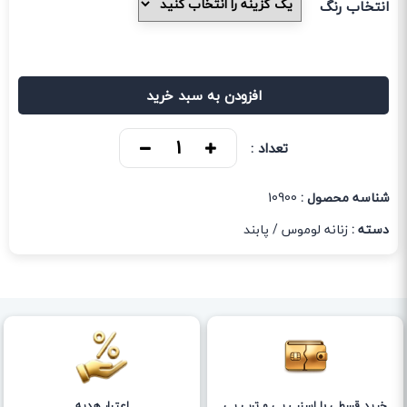
انتخاب رنگ
افزودن به سبد خرید
تعداد :
شناسه محصول :
10900
دسته :
زنانه لوموس
/
پابند
خرید قسطی با اسنپ پی و ترب پی
اعتبار هدیه