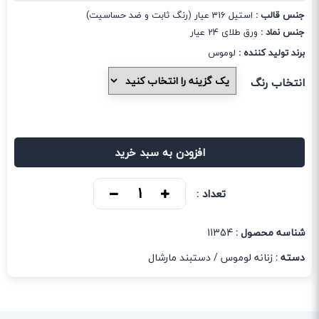
جنس قالب :
استیل 316 عیار (رنگ ثابت و ضد حساسیت)
جنس نماد :
ورق طلای 24 عیار
برند تولید کننده :
لوموس
انتخاب رنگ
افزودن به سبد خرید
تعداد :
شناسه محصول :
11354
دسته :
زنانه لوموس
/
دستبند مارشال