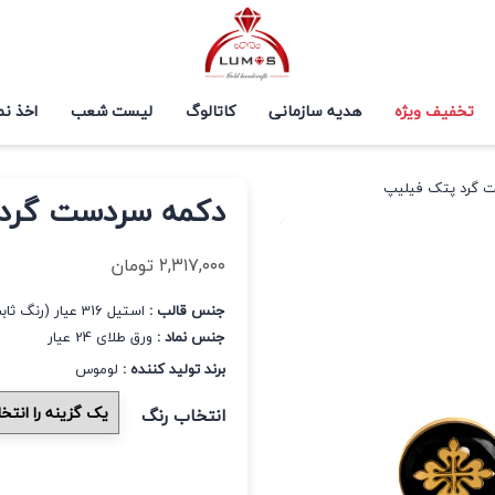
تخفیف ویژه
هدیه سازمانی
کاتالوگ
لیست شعب
اخذ نم
 گرد پتک فیلیپ
دکمه سردست گرد
۲,۳۱۷,۰۰۰
تومان
جنس قالب :
استیل 316 عیار (رنگ ثابت و ضد حساسیت)
جنس نماد :
ورق طلای 24 عیار
برند تولید کننده :
لوموس
انتخاب رنگ