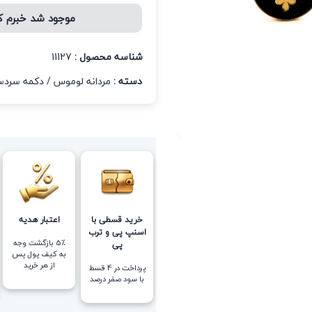
موجود شد خبرم 
شناسه محصول :
11127
دسته :
مردانه لوموس
/
دکمه سرد
خرید قسطی با
اعتبار هدیه
اسنپ پی و ترب
5٪ بازگشت وجه
پی
به کیف پول پس
از هر خرید
پرداخت در 4 قسط
با سود صفر درصد