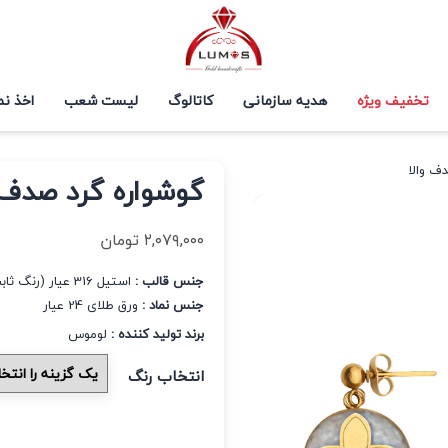
تخفیف ویژه
هدیه سازمانی
کاتالوگ
لیست شعب
اخذ نم
ف والا
گوشواره گرد صدف و
۲,۰۷۹,۰۰۰
تومان
جنس قالب :
استیل 316 عیار (رنگ ثابت و ضد حساسیت)
جنس نماد :
ورق طلای 24 عیار
برند تولید کننده :
لوموس
انتخاب رنگ