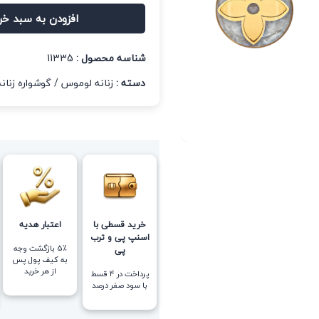
افزودن به سبد خر
شناسه محصول :
11335
دسته :
زنانه لوموس
/
گوشواره زنانه
خرید قسطی با
اعتبار هدیه
اسنپ پی و ترب
5٪ بازگشت وجه
پی
به کیف پول پس
از هر خرید
پرداخت در 4 قسط
با سود صفر درصد