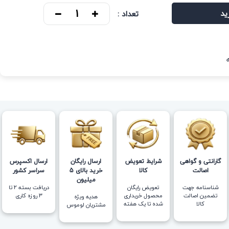
ید
تعداد :
گارانتی و گواهی
شرایط تعویض
ارسال رایگان
ارسال اکسپرس
اصالت
کالا
خرید بالای 5
سراسر کشور
میلیون
شناسنامه جهت
تعویض رایگان
دریافت بسته ۲ تا
تضمین اصالت
محصول خریداری
۳ روزه کاری
هدیه ویژه
کالا
شده تا یک هفته
مشتریان لوموس