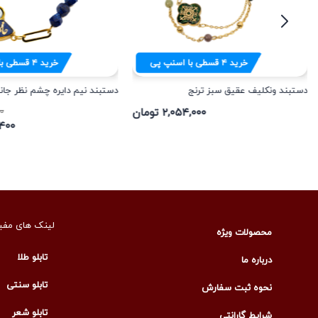
خرید
۴
قسطی با اسنپ پی
خرید
۴
قسطی با
دستبند ونکلیف عقیق سبز ترنج
دستبند نیم دایره چشم نظر جان
۲,۰۵۴,۰۰۰ تومان
۰۰
۵۰,۴۰۰
لینک های مفی
محصولات ویژه
تابلو طلا
درباره ما
تابلو سنتی
نحوه ثبت سفارش
تابلو شعر
شرایط گارانتی