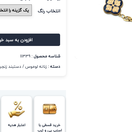
انتخاب رنگ
افزودن به سبد خر
شناسه محصول :
11339
دسته :
زنانه لوموس
/
دستبند زنجی
خرید قسطی با
اعتبار هدیه
اسنپ پی و ترب