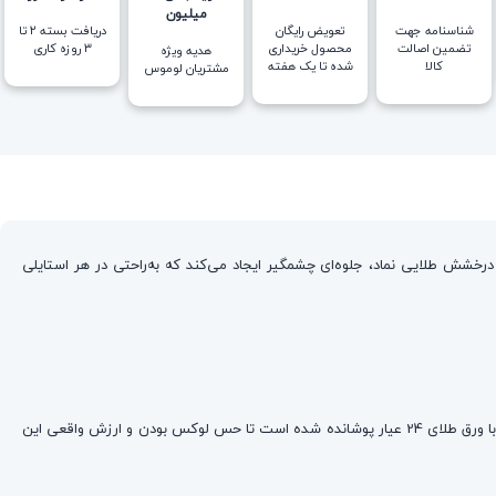
میلیون
شناسنامه جهت
تعویض رایگان
دریافت بسته ۲ تا
تضمین اصالت
محصول خریداری
۳ روزه کاری
هدیه ویژه
کالا
شده تا یک هفته
مشتریان لوموس
 درخشش طلایی نماد، جلوه‌ای چشمگیر ایجاد می‌کند که به‌راحتی در هر استایلی
از استیل 316 عیار ساخته شده؛ متریالی مقاوم و ضد حساسیت که علاوه‌بر ماندگاری بالا، تغییر رنگ نمی‌دهد. نماد مرکزی آن نیز با ورق طلای 24 عیار پوشانده شده است تا حس لوکس بودن و ارزش واقعی این