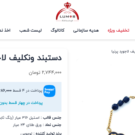
تخفیف ویژه
هدیه سازمانی
کاتالوگ
لیست شعب
اخذ نم
 لاجورد پرنیا
دستبند ونکلیف لاج
۲,۷۴۴,۰۰۰
تومان
پرداخت در ۴ قسط
۶۸۶,۰۰۰
پرداخت در چهار قسط بدون 
جنس قالب :
استیل 316 عیار (رنگ ثابت و ضد حساسیت)
جنس نماد :
ورق طلای 24 عیار
برند تولید کننده :
لوموس