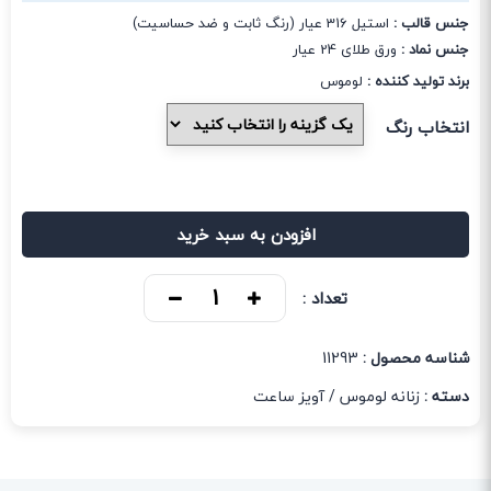
جنس قالب :
استیل 316 عیار (رنگ ثابت و ضد حساسیت)
جنس نماد :
ورق طلای 24 عیار
برند تولید کننده :
لوموس
انتخاب رنگ
افزودن به سبد خرید
تعداد :
شناسه محصول :
11293
دسته :
زنانه لوموس
/
آویز ساعت