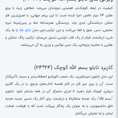
کیفیت در ابعاد کوچک‌تر، اهمیتی دوچندان می‌یابد. خطاطی زیبا، با ورق
طلای ۲۴ عیار خالص اجرا شده است تا این پیام جهانی، با اصیل‌ترین فلز
ممکن درخشندگی ابدی یابد. برجستگی هنرمندانه خط بر پس‌زمینه تیره
مخملی، حس عمق را القا می‌کند، و این ترکیب،این مدل
تابلو طلا
را به یک
شیء ارزشمند، فراتر از یک قاب تزئینی تبدیل می‌سازد. ترکیب رنگ مشکی و
طلایی با حاشیه پارچه‌ای، یک حس لوکس و وزین به آن می‌بخشد.
کاربرد تابلو بسم الله کوچک (24*24)
این مدل تابلوی مینیاتوری، یک عنصر دکوراتیو انعطاف‌پذیر و بسیار تأثیرگذار
است. آن را روی میز کار، در کنار قفسه کتاب‌های مرجع، یا در یک گالری
دیواری کوچک قرار دهید تا انرژی متمرکز آن در فضا منتشر شود. تابلوی
"بسم الله"، یک هدیه متفکرانه و ارزشمند برای آغاز یک مسیر جدید، هدیه
اتاق دانشجویان، یا به عنوان یک یادگار پربرکت است که با ظرافت، اصالت
ایمان را به نمایش می‌گذارد.