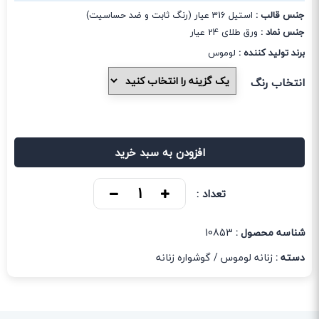
جنس قالب :
استیل 316 عیار (رنگ ثابت و ضد حساسیت)
جنس نماد :
ورق طلای 24 عیار
برند تولید کننده :
لوموس
انتخاب رنگ
افزودن به سبد خرید
تعداد :
شناسه محصول :
10853
دسته :
زنانه لوموس
/
گوشواره زنانه