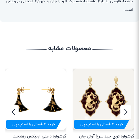
نوشته فارسی یا طرح عاشقانه هستید، «تو را جان و جهان» انتخابی بی‌نقص
است.
محصولات مشابه
خرید
۴
قسطی با اسنپ پی
خرید
۴
قسطی با اسنپ پی
گوشواره ترنج جید سرخ آوای جان
گوشواره دامنی اونیکس رهادخت