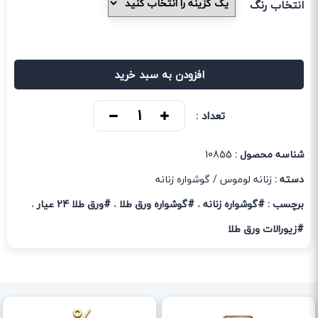
انتخاب رنگ
افزودن به سبد خرید
تعداد :
شناسه محصول :
10855
دسته :
زنانه لوموس
/
گوشواره زنانه
برچسب :
#گوشواره زنانه
#گوشواره ورق طلا
#ورق طلا 24 عیار
،
،
،
#زیورالات ورق طلا